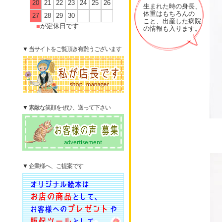
20
21
22
23
24
25
26
生まれた時の身長、
体重はもちろんの
27
28
29
30
こと、出産した病院
■
が定休日です
の情報も入ります。
▼ 当サイトをご覧頂き有難うございます
▼ 素敵な笑顔をぜひ、送って下さい
▼ 企業様へ、ご提案です