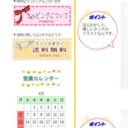
▼ 特別なラッピングもございます
ほんわかした、
優しいタッチの
イラストなんです。
▼ 送料に関してはコチラをどうぞ
4月
月
火
水
木
金
土
日
1
2
3
4
5
6
7
8
9
10
11
12
13
14
15
16
17
18
19